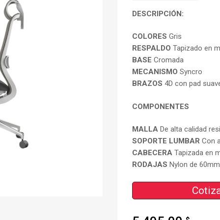
DESCRIPCIÓN:
COLORES
Gris
RESPALDO
Tapizado en me
BASE
Cromada
MECANISMO
Syncro
BRAZOS
4D con pad suav
COMPONENTES
MALLA
De alta calidad res
SOPORTE LUMBAR
Con a
CABECERA
Tapizada en m
RODAJAS
Nylon de 60mm
Cotiza
$