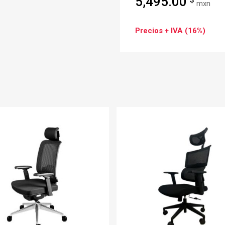
5,495.00
mxn
Precios + IVA (16%)