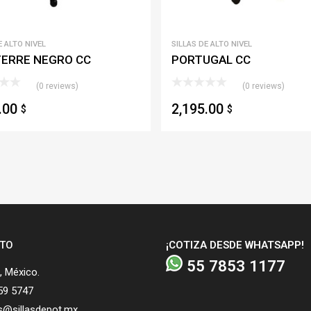
E ALTO NIVEL
SILLAS DE ALTO NIVEL
TERRE NEGRO CC
PORTUGAL CC
(0 reviews)
(0 reviews)
5.00
2,195.00
$
$
TO
¡COTIZA DESDE WHATSAPP!
55 7853 1177
 México.
59 5747
s@sillasdepot.mx