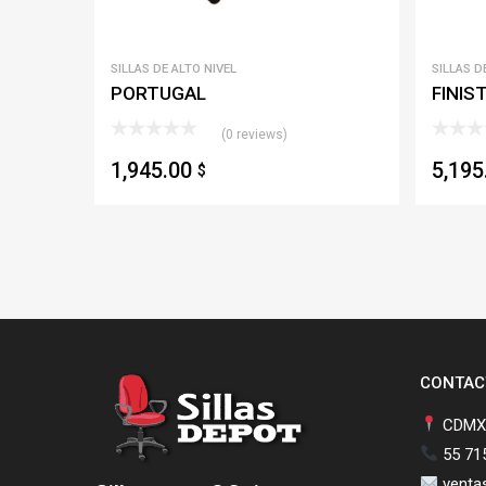
SILLAS DE ALTO NIVEL
SILLAS D
PORTUGAL
FINIS
(0 reviews)
1,945.00
5,19
$
CONTAC
CDMX,
55 71
venta