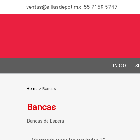
ventas@sillasdepot.mx
55 7159 5747
|
INICIO
SI
Home
Bancas
Bancas
Bancas de Espera