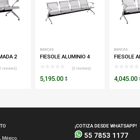
BANCAS
BANCAS
MADA 2
FIESOLE ALUMINIO 4
FIESOLE A
PLAZAS
PLAZAS
0 reviews)
(0 reviews)
5,195.00
4,045.00
$
TO
¡COTIZA DESDE WHATSAPP!
55 7853 1177
 México.