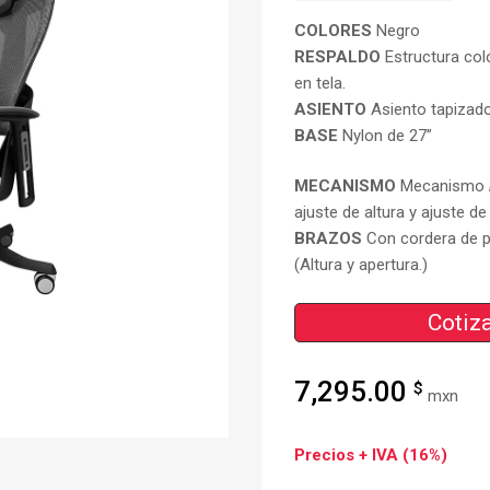
COLORES
Negro
RESPALDO
Estructura col
en tela.
ASIENTO
Asiento tapizado
BASE
Nylon de 27”
MECANISMO
Mecanismo
ajuste de altura y ajuste d
BRAZOS
Con cordera de p
(Altura y apertura.)
Cotiza
7,295.00
$
mxn
Precios + IVA (16%)