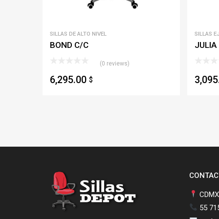
SILLAS DE ALTO NIVEL
SILLAS E
BOND C/C
JULIA
(0 reviews)
6,295.00
3,09
$
CONTAC
CDMX,
55 71