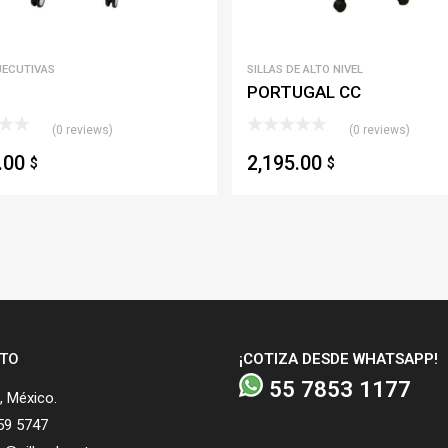
JECUTIVAS
SILLAS DE ALTO NIVEL
PORTUGAL CC
(0 reviews)
(0 reviews)
5.00
2,195.00
$
$
TO
¡COTIZA DESDE WHATSAPP!
55 7853 1177
 México.
59 5747