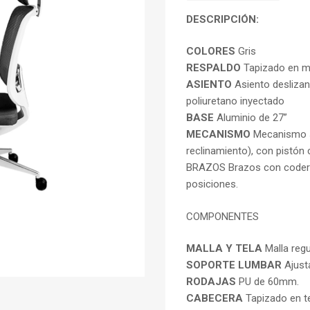
DESCRIPCIÓN:
COLORES
Gris
RESPALDO
Tapizado en ma
ASIENTO
Asiento deslizan
poliuretano inyectado
BASE
Aluminio de 27”
MECANISMO
Mecanismo sy
reclinamiento), con pistó
BRAZOS Brazos con codera 
posiciones.
COMPONENTES
MALLA Y TELA
Malla reg
SOPORTE LUMBAR
Ajusta
RODAJAS
PU de 60mm.
CABECERA
Tapizado en te