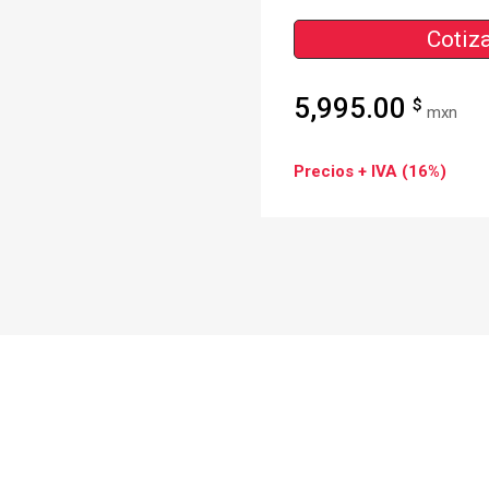
Cotiza
5,995.00
$
mxn
Precios + IVA (16%)