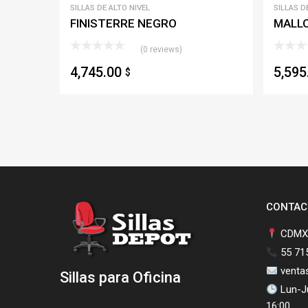
SILLAS DE ALTO NIVEL
SILLAS D
FINISTERRE NEGRO
MALL
(0 reviews)
4,745.00
5,59
$
CONTAC
CDMX,
55 71
venta
Sillas para Oficina
Lun-Ju
16:00