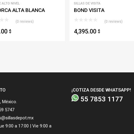
E ALTO NIVEL
SILLAS DE VISITA
ORCA ALTA BLANCA
BOND VISITA
(0 reviews)
(0 reviews)
5.00
4,395.00
$
$
TO
¡COTIZA DESDE WHATSAPP!
55 7853 1177
 México.
59 5747
s@sillasdepot.mx
e 9:00 a 17:00 | Vie 9:00 a