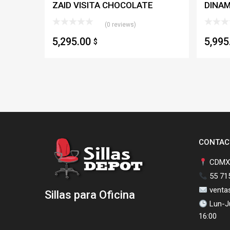
ZAID VISITA CHOCOLATE
DINA
(0 reviews)
5,295.00
5,99
$
CONTAC
CDMX,
55 71
venta
Sillas para Oficina
Lun-Ju
16:00