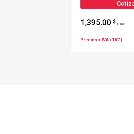
Cotiza
1,395.00
$
mxn
Precios + IVA (16%)