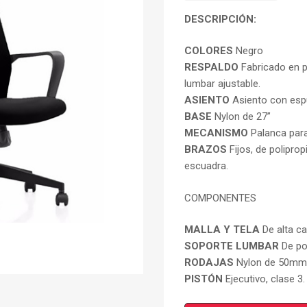
DESCRIPCIÓN:
COLORES
Negro
RESPALDO
Fabricado en p
lumbar ajustable.
ASIENTO
Asiento con espu
BASE
Nylon de 27”
MECANISMO
Palanca para
BRAZOS
Fijos, de polipro
escuadra.
COMPONENTES
MALLA Y TELA
De alta cal
SOPORTE LUMBAR
De pol
RODAJAS
Nylon de 50mm
PISTÓN
Ejecutivo, clase 3.