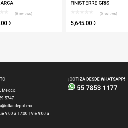
MARCA
FINISTERRE GRIS
(0 reviews)
(0 reviews)
5.00
5,645.00
$
$
TO
¡COTIZA DESDE WHATSAPP!
55 7853 1177
 México.
59 5747
s@sillasdepot.mx
e 9:00 a 17:00 | Vie 9:00 a