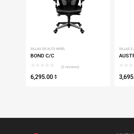
SILLAS DE ALTO NIVEL
SILLAS E
BOND C/C
AUSTR
(0 reviews)
6,295.00
3,69
$