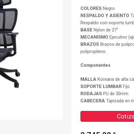
COLORES
Negro
RESPALDO Y ASIENTO
Ta
Respaldo con soporte lumb
BASE
Nylon de 27″
MECANISMO
Ejecutivo (a
BRAZOS
Brazos de polipro
polipropileno.
Componentes
MALLA
Koreana de alta cal
SOPORTE LUMBAR
Fijo
RODAJAS
PU de 50mm.
CABECERA
Tapizada en ma
Cotiza