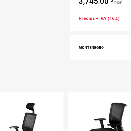
3,745.00
$
mxn
Precios + IVA (16%)
MONTENEGRO