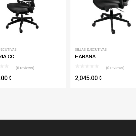
JECUTIVAS
SILLAS EJECUTIVAS
IA CC
HABANA
(0 reviews)
(0 reviews)
5.00
2,045.00
$
$