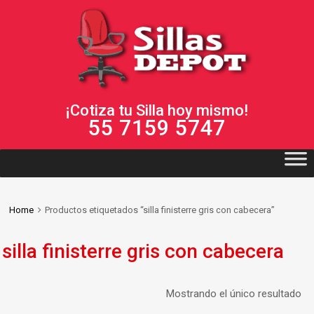
¡Cotiza tu Silla hoy mismo!
55 7159 5747
Home
Productos etiquetados “silla finisterre gris con cabecera”
silla finisterre gris con cabecera
Mostrando el único resultado