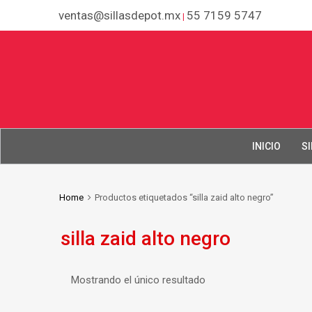
ventas@sillasdepot.mx
55 7159 5747
|
INICIO
SI
Home
Productos etiquetados “silla zaid alto negro”
silla zaid alto negro
Mostrando el único resultado