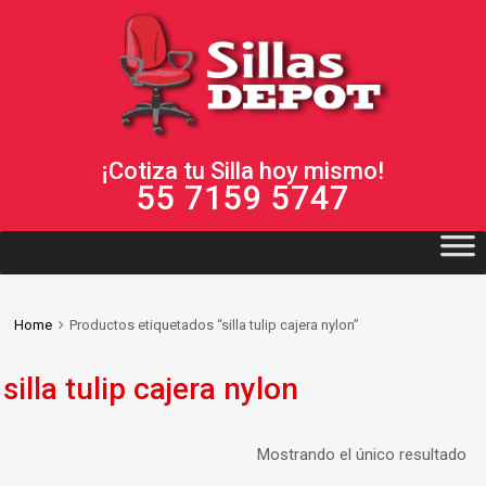
¡Cotiza tu Silla hoy mismo!
55 7159 5747
Home
Productos etiquetados “silla tulip cajera nylon”
silla tulip cajera nylon
Mostrando el único resultado