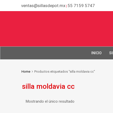
ventas@sillasdepot.mx
55 7159 5747
|
INICIO
SI
Home
Productos etiquetados “silla moldavia cc”
silla moldavia cc
Mostrando el único resultado