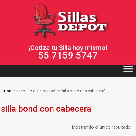
¡Cotiza tu Silla hoy mismo!
55 7159 5747
Home
Productos etiquetados “silla bond con cabecera”
silla bond con cabecera
Mostrando el único resultado