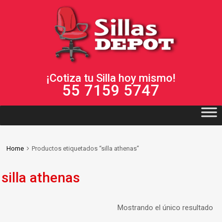
¡Cotiza tu Silla hoy mismo!
55 7159 5747
Home
Productos etiquetados “silla athenas”
silla athenas
Mostrando el único resultado