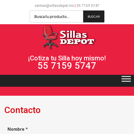
ventas@sillasdepot.mx
|
55 7159 5747
BUSCAR
¡Cotiza tu Silla hoy mismo!
55 7159 5747
Contacto
Nombre *