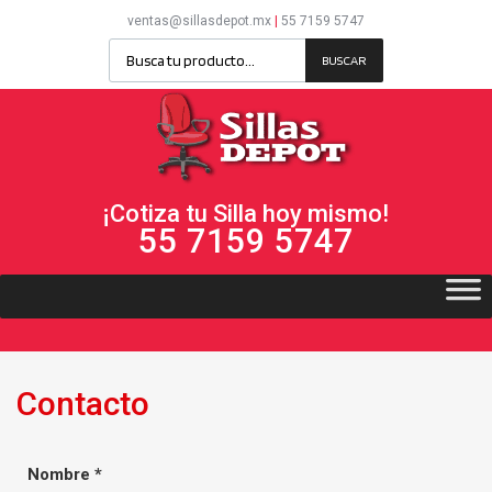
ventas@sillasdepot.mx
|
55 7159 5747
BUSCAR
¡Cotiza tu Silla hoy mismo!
55 7159 5747
Contacto
Nombre *